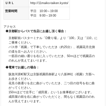
ＵＲＬ
http://11maiko-taiken.kyoto/
営業時間
平日 10:00～19:00
平日 9:00～19:00
アクセス
◆京都駅からバスで当店にお越し頂く場合：
京都駅前バスターミナル「D乗り場」より「100」又は「110」に
ご乗車ください。
バス停「祇園」で下車していただき（約25分）、祇園花月北側
の道を左へお入りください。
一筋目の細い通りを右に入っていただき、50ｍほどで祇園店の
のれんが見えてまいります。
◆電車でお越しの場合：
阪急河原町駅又は京阪祇園四条駅より八坂神社（祇園）方面へ
お歩きください。
花見小路通りを左に曲がっていただき、二つ目の信号を右に曲
がってください。
150ｍほどで左手に「成田屋」というお食事処がございます。
成田屋の前を右に曲がっていただくと、間もなく祇園店ののれ
んが見えてまいります。